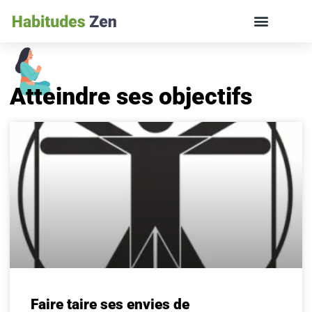
ÉDUCATION DES ENFANTS ET VIE DE FAMILLE
Atteindre ses objectifs
Faire taire ses envies de