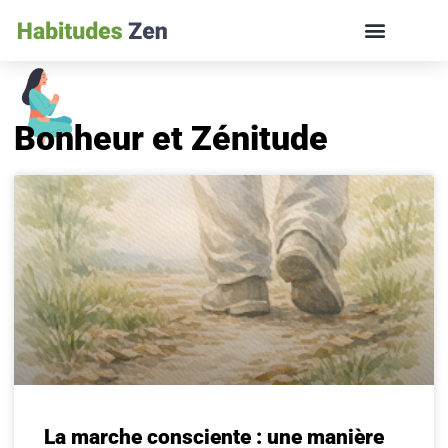
ÉDUCATION DES ENFANTS ET VIE DE FAMILLE
Bonheur et Zénitude
La marche consciente : une manière