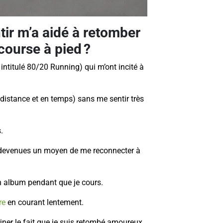
tir m’a aidé à retomber
course à pied ?
e intitulé 80/20 Running) qui m’ont incité à
distance et en temps) sans me sentir très
.
t devenues un moyen de me reconnecter à
un album pendant que je cours.
re
en courant lentement.
ériner le fait que je suis retombé amoureux