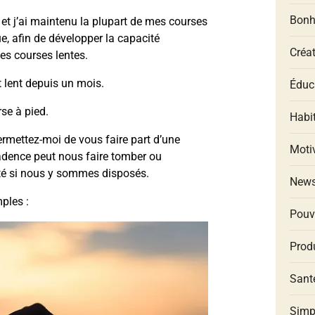
Bonh
et j’ai maintenu la plupart de mes courses
, afin de développer la capacité
Créat
s courses lentes.
 lent depuis un mois.
Éduca
se à pied.
Habit
ermettez-moi de vous faire part d’une
Moti
a cadence peut nous faire tomber ou
ité si nous y sommes disposés.
New
ples :
Pouv
Produ
Santé
Simp