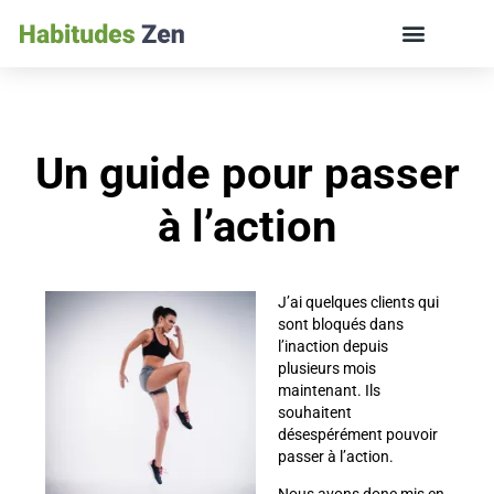
ÉDUCATION DES ENFANTS ET VIE DE FAMILLE
Un guide pour passer
à l’action
J’ai quelques clients qui
sont bloqués dans
l’inaction depuis
plusieurs mois
maintenant. Ils
souhaitent
désespérément pouvoir
passer à l’action.
Nous avons donc mis en