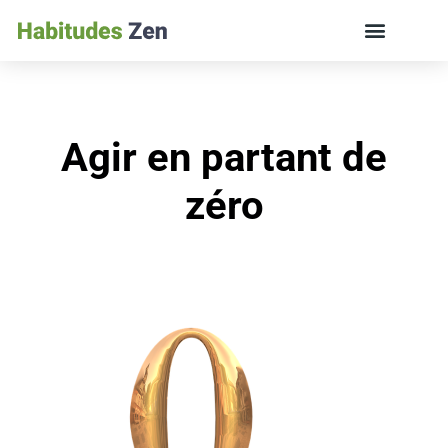
ÉDUCATION DES ENFANTS ET VIE DE FAMILLE
Agir en partant de
zéro