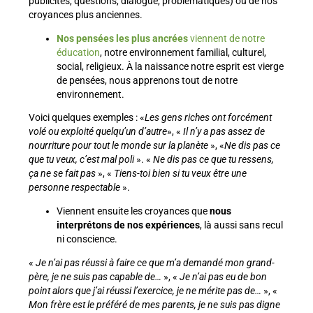
publicités, questions, dialogue, problématiques) ou de nos
croyances plus anciennes.
Nos pensées les plus ancrées
viennent de notre
éducation
, notre environnement familial, culturel,
social, religieux. À la naissance notre esprit est vierge
de pensées, nous apprenons tout de notre
environnement.
Voici quelques exemples : «
Les gens riches ont forcément
volé ou exploité quelqu’un d’autre
», «
Il n’y a pas assez de
nourriture pour tout le monde sur la planète
», «
Ne dis pas ce
que tu veux, c’est mal poli
». «
Ne dis pas ce que tu ressens,
ça ne se fait pas
», «
Tiens-toi bien si tu veux être une
personne respectable
».
Viennent ensuite les croyances que
nous
interprétons de nos expériences
, là aussi sans recul
ni conscience.
«
Je n’ai pas réussi à faire ce que m’a demandé mon grand-
père, je ne suis pas capable de…
», «
Je n’ai pas eu de bon
point alors que j’ai réussi l’exercice, je ne mérite pas de…
», «
Mon frère est le préféré de mes parents, je ne suis pas digne