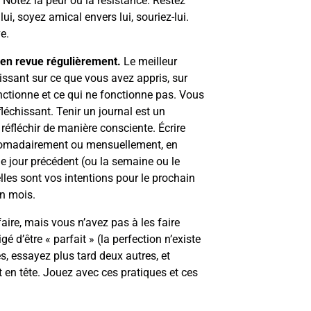
. Notez la peur ou la résistance. Restez
i, soyez amical envers lui, souriez-lui.
e.
 en revue régulièrement.
Le meilleur
issant sur ce que vous avez appris, sur
onctionne et ce qui ne fonctionne pas. Vous
léchissant. Tenir un journal est un
à réfléchir de manière consciente. Écrire
domadairement ou mensuellement, en
le jour précédent (ou la semaine ou le
lles sont vos intentions pour le prochain
in mois.
ire, mais vous n’avez pas à les faire
gé d’être « parfait » (la perfection n’existe
 essayez plus tard deux autres, et
t en tête. Jouez avec ces pratiques et ces