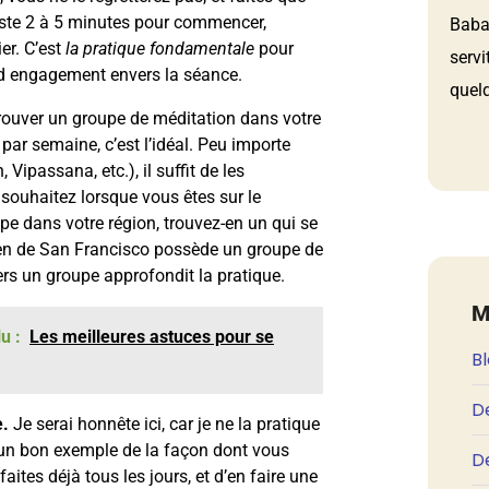
uste 2 à 5 minutes pour commencer,
Babau
er. C’est
la pratique fondamentale
pour
servi
and engagement envers la séance.
quelq
rouver un groupe de méditation dans votre
par semaine, c’est l’idéal. Peu importe
 Vipassana, etc.), il suffit de les
souhaitez lorsque vous êtes sur le
pe dans votre région, trouvez-en un qui se
 Zen de San Francisco possède un groupe de
rs un groupe approfondit la pratique.
M
u :
Les meilleures astuces pour se
B
D
e.
Je serai honnête ici, car je ne la pratique
t un bon exemple de la façon dont vous
De
ites déjà tous les jours, et d’en faire une