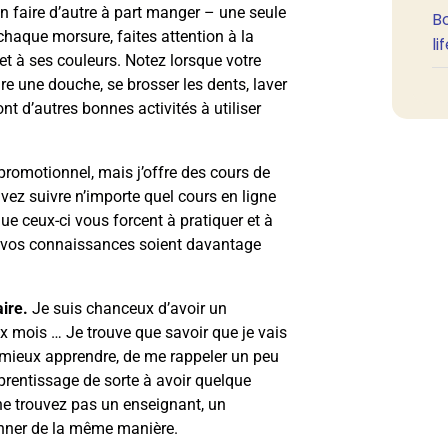
ien faire d’autre à part manger – une seule
B
chaque morsure, faites attention à la
li
 et à ses couleurs. Notez lorsque votre
dre une douche, se brosser les dents, laver
nt d’autres bonnes activités à utiliser
promotionnel, mais j’offre des cours de
ez suivre n’importe quel cours en ligne
que ceux-ci vous forcent à pratiquer et à
que vos connaissances soient davantage
aire.
Je suis chanceux d’avoir un
x mois … Je trouve que savoir que je vais
de mieux apprendre, de me rappeler un peu
prentissage de sorte à avoir quelque
 ne trouvez pas un enseignant, un
onner de la même manière.