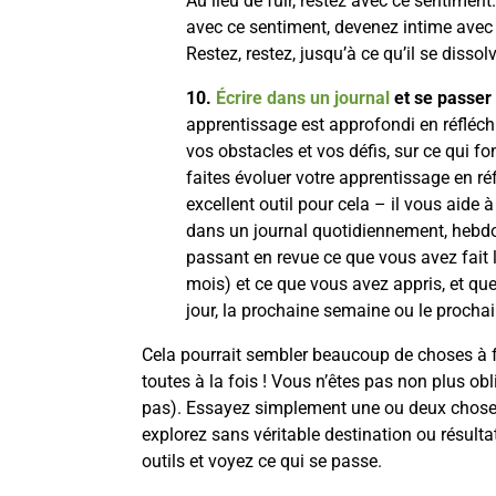
Au lieu de fuir, restez avec ce sentiment
avec ce sentiment, devenez intime avec lu
Restez, restez, jusqu’à ce qu’il se dissolv
10.
Écrire dans un journal
et se passer
apprentissage est approfondi en réfléch
vos obstacles et vos défis, sur ce qui f
faites évoluer votre apprentissage en réf
excellent outil pour cela – il vous aide 
dans un journal quotidiennement, heb
passant en revue ce que vous avez fait 
mois) et ce que vous avez appris, et que
jour, la prochaine semaine ou le procha
Cela pourrait sembler beaucoup de choses à fa
toutes à la fois ! Vous n’êtes pas non plus obli
pas). Essayez simplement une ou deux choses,
explorez sans véritable destination ou résulta
outils et voyez ce qui se passe.