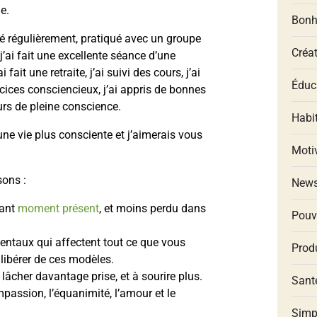
e.
Bonh
té régulièrement, pratiqué avec un groupe
Créat
 j’ai fait une excellente séance d’une
ai fait une retraite, j’ai suivi des cours, j’ai
Éduca
xercices consciencieux, j’ai appris de bonnes
urs de pleine conscience.
Habit
une vie plus consciente et j’aimerais vous
Moti
sons :
New
dant
moment présent
, et moins perdu dans
Pouv
taux qui affectent tout ce que vous
Produ
libérer de ces modèles.
lâcher davantage prise, et à sourire plus.
Santé
assion, l’équanimité, l’amour et le
Simp