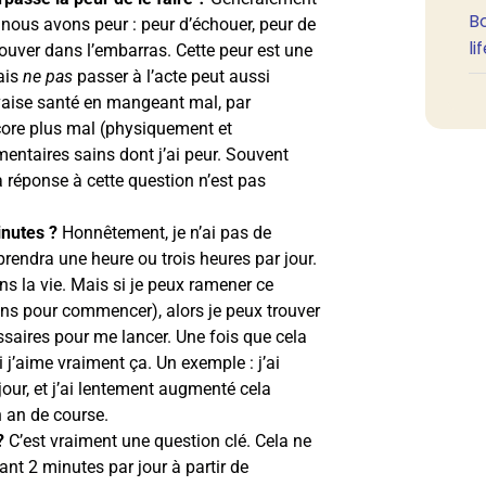
B
nous avons peur : peur d’échouer, peur de
li
rouver dans l’embarras. Cette peur est une
Mais
ne pas
passer à l’acte peut aussi
uvaise santé en mangeant mal, par
core plus mal (physiquement et
ntaires sains dont j’ai peur. Souvent
 réponse à cette question n’est pas
inutes ?
Honnêtement, je n’ai pas de
endra une heure ou trois heures par jour.
s la vie. Mais si je peux ramener ce
ns pour commencer), alors je peux trouver
essaires pour me lancer. Une fois que cela
i j’aime vraiment ça. Un exemple : j’ai
our, et j’ai lentement augmenté cela
 an de course.
?
C’est vraiment une question clé. Cela ne
ant 2 minutes par jour à partir de