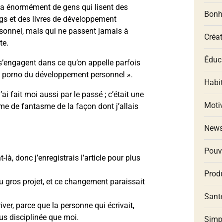
y a énormément de gens qui lisent des
Bonh
gs et des livres de développement
sonnel, mais qui ne passent jamais à
Créat
te.
Éduca
 s’engagent dans ce qu’on appelle parfois
e porno du développement personnel ».
Habit
l’ai fait moi aussi par le passé ; c’était une
Moti
me de fantasme de la façon dont j’allais
New
Pouv
là, donc j’enregistrais l’article pour plus
Produ
 gros projet, et ce changement paraissait
Santé
ver, parce que la personne qui écrivait,
lus disciplinée que moi.
Simp