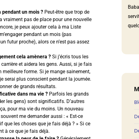
Babau
a pendant un mois ?
Peut-être que trop de
servi
y a vraiment pas de place pour une nouvelle
quelq
core, je peux ajouter cela à ma Liste
de m’engager pendant un mois (pas
n futur proche), alors ce n’est pas assez
angement cela amènera ?
Si j’écris tous les
carrière et aidera les gens. Aussi, si je fais
 en meilleure forme. Si je mange sainement,
, je serai plus conscient pendant la journée.
onner de grands résultats.
M
ficative dans ma vie ?
Parfois les grands
der les gens) sont significatifs. D’autres
B
ue ça, pour ma vie du moins. Un nouveau
D
s souvent me demander aussi : « Est-ce
f que les choses que je fais déjà ? » Si ce
De
t à ce que je fais déjà.
urpasse la peur de le faire ?
Généralement