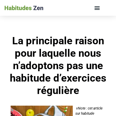
ÉDUCATION DES ENFANTS ET VIE DE FAMILLE
La principale raison
pour laquelle nous
n’adoptons pas une
habitude d’exercices
régulière
v
Note : cet article
sur habitude