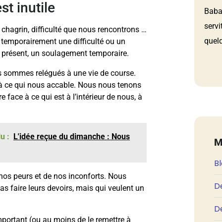
st inutile
Babau
servi
 chagrin, difficulté que nous rencontrons …
quelq
r temporairement une difficulté ou un
t présent, un soulagement temporaire.
us sommes relégués à une vie de course.
e à ce qui nous accable. Nous nous tenons
face à ce qui est à l’intérieur de nous, à
u :
L'idée reçue du dimanche : Nous
M
B
nos peurs et de nos inconforts. Nous
D
 faire leurs devoirs, mais qui veulent un
De
 important (ou au moins de le remettre à