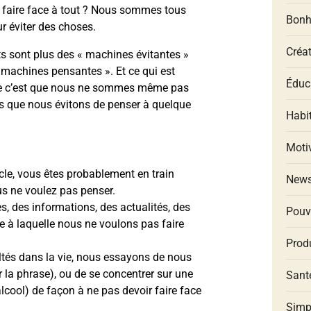
aire face à tout ? Nous sommes tous
Bonh
r éviter des choses.
Créat
ts sont plus des « machines évitantes »
 machines pensantes ». Et ce qui est
Éduca
e c’est que nous ne sommes même pas
s que nous évitons de penser à quelque
Habit
Moti
le, vous êtes probablement en train
New
ous ne voulez pas penser.
 des informations, des actualités, des
Pouv
e à laquelle nous ne voulons pas faire
Produ
ltés dans la vie, nous essayons de nous
r la phrase), ou de se concentrer sur une
Santé
lcool) de façon à ne pas devoir faire face
Simp