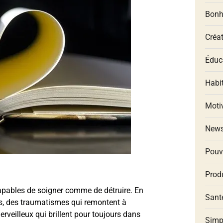
Bonh
Créat
Éduca
Habit
Moti
New
Pouv
Produ
apables de soigner comme de détruire. En
Santé
s, des traumatismes qui remontent à
erveilleux qui brillent pour toujours dans
Simp