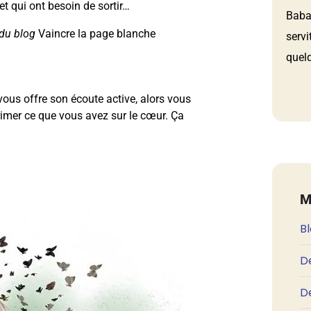
et qui ont besoin de sortir…
Babau
t du blog
Vaincre la page blanche
servi
quelq
vous offre son écoute active, alors vous
rimer ce que vous avez sur le cœur. Ça
M
B
D
De