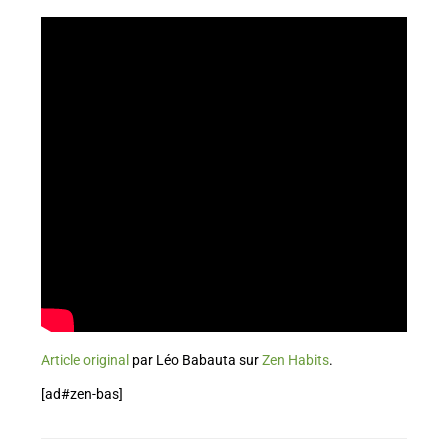
Article original
par Léo Babauta sur
Zen Habits
.
[ad#zen-bas]