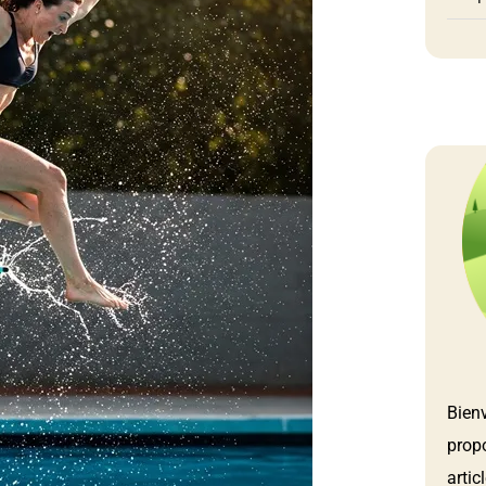
Bien
prop
artic