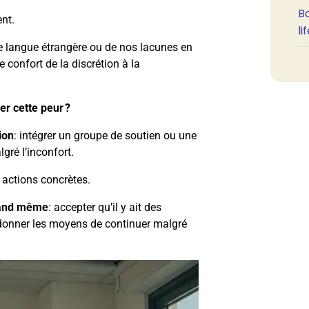
B
nt.
li
ne langue étrangère ou de nos lacunes en
 confort de la discrétion à la
 cette peur ?
ion
: intégrer un groupe de soutien ou une
gré l’inconfort.
 actions concrètes.
quand même
: accepter qu’il y ait des
donner les moyens de continuer malgré