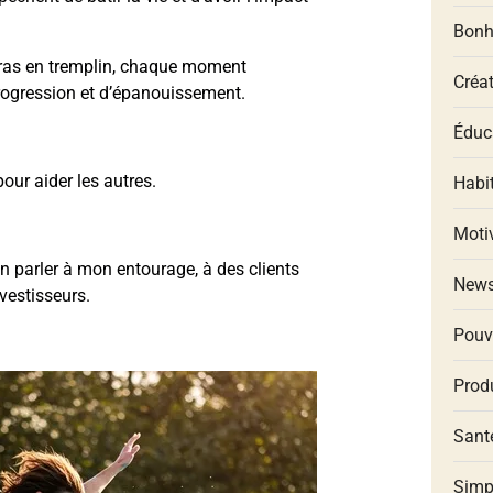
Bonh
rras en tremplin, chaque moment
Créat
progression et d’épanouissement.
Éduca
our aider les autres.
Habit
Moti
en parler à mon entourage, à des clients
New
nvestisseurs.
Pouv
Produ
Santé
Simp