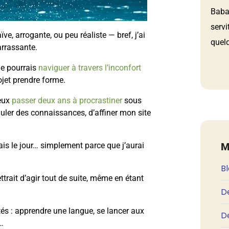
Babau
servi
, arrogante, ou peu réaliste — bref, j’ai
quelq
arrassante.
 je pourrais
naviguer à travers l’inconfort
ojet prendre forme.
peux
passer deux ans à procrastiner
sous
uler des connaissances, d’affiner mon site
M
is le jour… simplement parce que j’aurai
B
rait d’agir tout de suite, même en étant
D
tés : apprendre une langue, se lancer aux
De
…