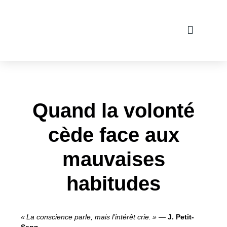
BONHEUR ET ZÉNITU
HABITUDES ET ID
SIMPLICITÉ ET MIN
ATTEINDRE SES OBJEC
PRODUCTIVITÉ & O
SANTÉ ET BIEN-Ê
ÉDUCATION DES ENFANTS ET VIE DE FAMILLE
Quand la volonté
cède face aux
mauvaises
habitudes
« La conscience parle, mais l’intérêt crie. »
—
J. Petit-