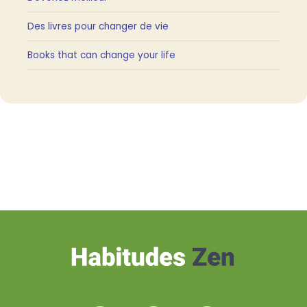
Bienvenue sur Habitudes Zen, qui propose quelques uns des
meilleurs articles du blog Zen Habits de Leo Babauta,
traduits en Français par votre serviteur, avec sa permission,
plus quelques articles personnels.
Mes blogs
Blogueur pro