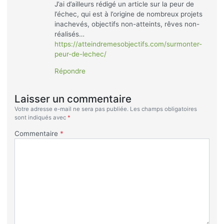
2 commentaires
Fatima
dit :
18 mars 2019 à 8:39
Bonjour,
Merci pour cette vidéo,
d’où la raison pour laquelle je vous suis dans
l’espoir de me connecter à vous.
Répondre
dit :
Jung
18 mars 2019 à 15:11
Excellent article encore une fois !
En effet, il est courant de se concentrer un
peu trop sur le résultat et pas assez sur le
chemin qui nous y mène. A trop s’attacher à
se résultat, on finit par le perdre de vue, à le
déformer, à le surestimer… et de fait, à se