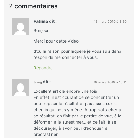
La compétence la plus
3 pratiques pour les
importante à maîtriser
personnes débordées,
20 novembre 2013
stressées et anxieuses
Dans "Habitudes et
20 mai 2018
Idées reçues"
Dans "Santé et Bien-être"
Comment et pourquoi ne
pas tout faire ?
11 janvier 2024
Dans "Bonheur et
Zénitude"