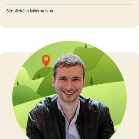
Les sujets
Atteindre ses objectifs
Bonheur et Zénitude
Créativité
Éducation des enfants et Vie de famille
Habitudes et Idées reçues
Motivation
News
Pouvoir d'achat et Finances
Productivité & Organisation