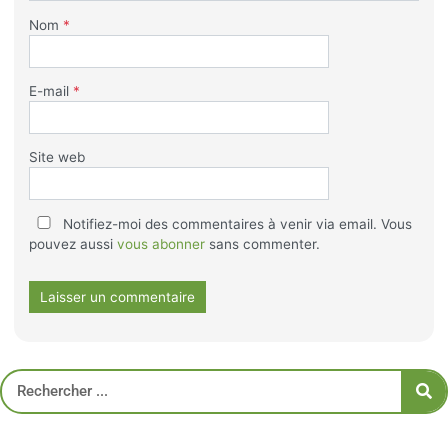
décourager, à avoir peur d’échouer, à
procrastiner.
J’ai d’ailleurs rédigé un article sur la peur de
l’échec, qui est à l’origine de nombreux projets
inachevés, objectifs non-atteints, rêves non-
réalisés…
https://atteindremesobjectifs.com/surmonter-
peur-de-lechec/
Répondre
Laisser un commentaire
Votre adresse e-mail ne sera pas publiée.
Les champs obligatoires
sont indiqués avec
*
Commentaire
*