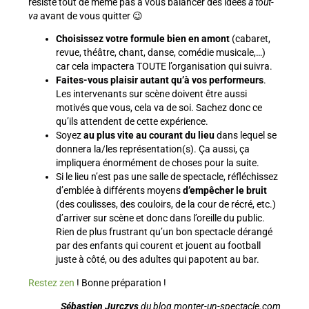
résiste tout de même pas à vous balancer des idées
à tout-
va
avant de vous quitter 😉
Choisissez votre formule bien en amont
(cabaret,
revue, théâtre, chant, danse, comédie musicale,…)
car cela impactera TOUTE l’organisation qui suivra.
Faites-vous plaisir autant qu’à vos performeurs
.
Les intervenants sur scène doivent être aussi
motivés que vous, cela va de soi. Sachez donc ce
qu’ils attendent de cette expérience.
Soyez
au plus vite au courant du lieu
dans lequel se
donnera la/les représentation(s). Ça aussi, ça
impliquera énormément de choses pour la suite.
Si le lieu n’est pas une salle de spectacle, réfléchissez
d’emblée à différents moyens
d’empêcher le bruit
(des coulisses, des couloirs, de la cour de récré, etc.)
d’arriver sur scène et donc dans l’oreille du public.
Rien de plus frustrant qu’un bon spectacle dérangé
par des enfants qui courent et jouent au football
juste à côté, ou des adultes qui papotent au bar.
Restez zen
! Bonne préparation !
Sébastien Jurczys
du blog
monter-un-spectacle.com