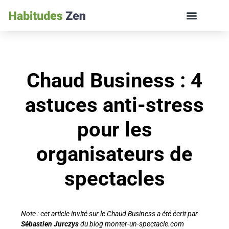
ÉDUCATION DES ENFANTS ET VIE DE FAMILLE
Chaud Business : 4
astuces anti-stress
pour les
organisateurs de
spectacles
Note : cet article invité sur le Chaud Business a été écrit par
Sébastien Jurczys
du blog
monter-un-spectacle.com