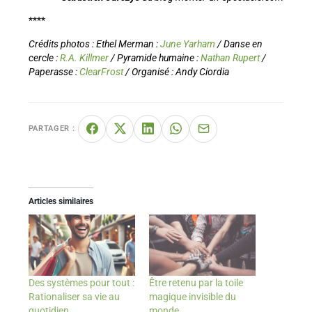
****
Crédits photos : Ethel Merman :
June Yarham
/ Danse en
cercle :
R.A. Killmer
/ Pyramide humaine :
Nathan Rupert
/
Paperasse :
ClearFrost
/ Organisé :
Andy Ciordia
PARTAGER :
Articles similaires
Des systèmes pour tout :
Être retenu par la toile
Rationaliser sa vie au
magique invisible du
quotidien
monde