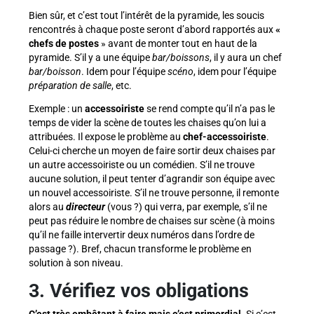
Bien sûr, et c’est tout l’intérêt de la pyramide, les soucis
rencontrés à chaque poste seront d’abord rapportés aux
«
chefs de postes
» avant de monter tout en haut de la
pyramide. S’il y a une équipe
bar/boissons
, il y aura un chef
bar/boisson
. Idem pour l’équipe
scéno
, idem pour l’équipe
préparation de salle
, etc.
Exemple : un
accessoiriste
se rend compte qu’il n’a pas le
temps de vider la scène de toutes les chaises qu’on lui a
attribuées. Il expose le problème au
chef-accessoiriste
.
Celui-ci cherche un moyen de faire sortir deux chaises par
un autre accessoiriste ou un comédien. S’il ne trouve
aucune solution, il peut tenter d’agrandir son équipe avec
un nouvel accessoiriste. S’il ne trouve personne, il remonte
alors au
directeur
(vous ?) qui verra, par exemple, s’il ne
peut pas réduire le nombre de chaises sur scène (à moins
qu’il ne faille intervertir deux numéros dans l’ordre de
passage ?). Bref, chacun transforme le problème en
solution à son niveau.
3.
Vérifiez vos obligations
C’est très embêtant à faire mais c’est primordial
. Si c’est