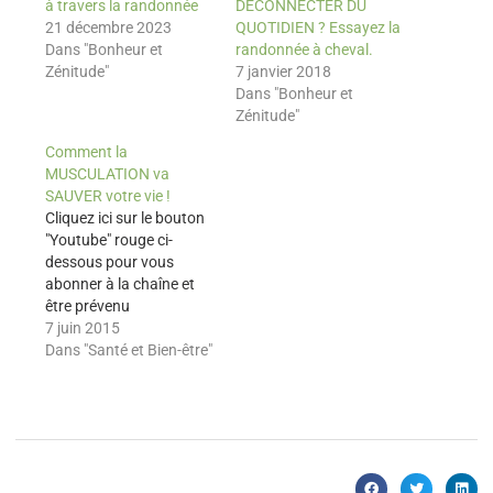
à travers la randonnée
DECONNECTER DU
21 décembre 2023
QUOTIDIEN ? Essayez la
Dans "Bonheur et
randonnée à cheval.
Zénitude"
7 janvier 2018
Dans "Bonheur et
Zénitude"
Comment la
MUSCULATION va
SAUVER votre vie !
Cliquez ici sur le bouton
"Youtube" rouge ci-
dessous pour vous
abonner à la chaîne et
être prévenu
gratuitement quand une
7 juin 2015
vidéo géniale est publiée
Dans "Santé et Bien-être"
:) :