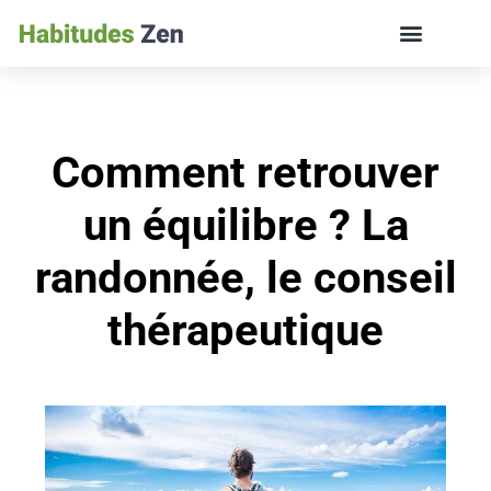
ÉDUCATION DES ENFANTS ET VIE DE FAMILLE
Comment retrouver
un équilibre ? La
randonnée, le conseil
thérapeutique