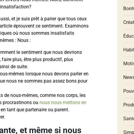
l’insatisfaction?
Bonh
ussi, et je suis prêt à parier que tous ceux
Créat
t article éprouvent ce sentiment. Examinons
tiques où nous sommes insatisfaits
Éduca
mêmes : Nous :
Habit
mment le sentiment que nous devrions
, faire plus, être plus productif, plus
Moti
ainsi de suite.
ous-mêmes lorsque nous devons parler en
New
 que nous ne sommes pas assez bons pour
Pouv
s de nous-mêmes, comme nos corps, les
us procrastinons ou
nous nous mettons en
Produ
en tant que partenaire ou parent.
er.
Santé
tante, et même si nous
Simp