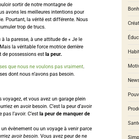
loir sortir de notre montagne de
Bonh
s avons les meilleures intentions pour
ie. Pourtant, la vérité est différente. Nous
Créat
umuler trop de trucs.
Éduca
û à la paresse, à une attitude de « Je le
 Mais la véritable force motrice derrière
Habit
t de possessions est
la peur.
Moti
ses que nous ne voulons pas vraiment
.
oses dont nous n’avons pas besoin.
New
Pouv
 voyagez, et vous avez un garage plein
rriez en avoir besoin. C’est la peur d’avoir
Produ
 pas l’avoir. C’est
la peur de manquer de
Santé
 un évènement ou un voyage à venir parce
riez avoir besoin.
Vous avez peur de ne
Simp