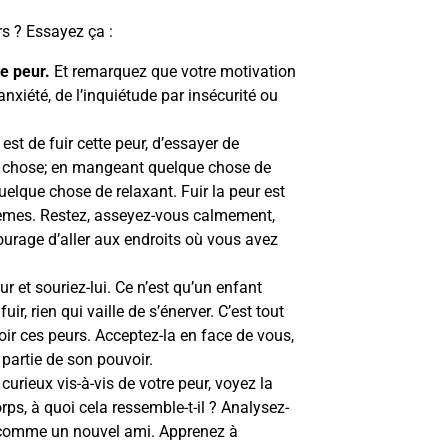
rs ? Essayez ça :
e peur.
Et remarquez que votre motivation
anxiété, de l’inquiétude par insécurité ou
st de fuir cette peur, d’essayer de
e chose; en mangeant quelque chose de
quelque chose de relaxant. Fuir la peur est
lèmes. Restez, asseyez-vous calmement,
courage d’aller aux endroits où vous avez
ur et souriez-lui. Ce n’est qu’un enfant
uir, rien qui vaille de s’énerver. C’est tout
voir ces peurs. Acceptez-la en face de vous,
 partie de son pouvoir.
curieux vis-à-vis de votre peur, voyez la
ps, à quoi cela ressemble-t-il ? Analysez-
e comme un nouvel ami. Apprenez à