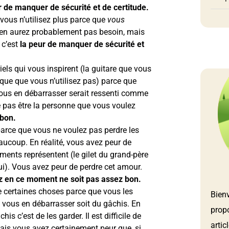
r de manquer de sécurité et de certitude.
ous n’utilisez plus parce que
vous
en aurez probablement pas besoin, mais
 c’est
la peur de manquer de sécurité et
iels qui vous inspirent (la guitare que vous
ique que vous n’utilisez pas) parce que
 vous en débarrasser serait ressenti comme
e pas être la personne que vous voulez
 bon.
arce que vous ne voulez pas perdre les
ucoup. En réalité, vous avez peur de
éments représentent (le gilet du grand-père
ui). Vous avez peur de perdre cet amour.
z en ce moment ne soit pas assez bon.
 certaines choses parce que vous les
Bien
 vous en débarrasser soit du gâchis. En
prop
his c’est de les garder. Il est difficile de
artic
 mais vous avez certainement peur que, si