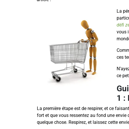
La pér
partic
défi z
vous i
monde
Comme
ces t
N’aye
ce pet
Gui
1 :
La première étape est de respirer, et ce faisan
fort et que vous ressentez au fond une envie 
quelque chose. Respirez, et laissez cette envie