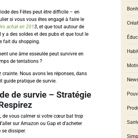
Bonh
iode des Fêtes peut être difficile – en
ulier si vous vous êtes engagé à faire le
Créat
éro achat en 201
3
, et que tout autour de
l y a des soldes et des pubs et que tout le
Éduca
 fait du shopping.
Habit
nt une âme esseulée peut survivre en
emps de tentations ?
Moti
z crainte. Nous avons les réponses, dans
New
it guide pratique de survie.
de de survie – Stratégie
Pouv
 Respirez
Produ
t, de vous calmer si votre cœur bat trop
Santé
d’aller sur Amazon ou Gap et d’acheter
 se dissiper.
Simp