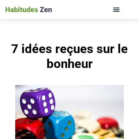
ÉDUCATION DES ENFANTS ET VIE DE FAMILLE
7 idées reçues sur le
bonheur