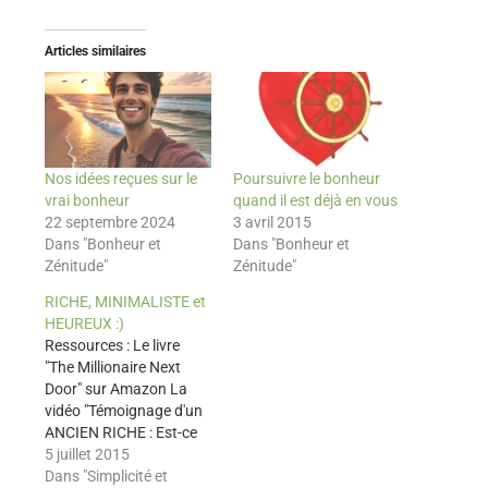
Articles similaires
Nos idées reçues sur le
Poursuivre le bonheur
vrai bonheur
quand il est déjà en vous
22 septembre 2024
3 avril 2015
Dans "Bonheur et
Dans "Bonheur et
Zénitude"
Zénitude"
RICHE, MINIMALISTE et
HEUREUX :)
Ressources : Le livre
"The Millionaire Next
Door" sur Amazon La
vidéo "Témoignage d'un
ANCIEN RICHE : Est-ce
que l'argent FAIT LE
5 juillet 2015
BONHEUR ?" Cliquez ici
Dans "Simplicité et