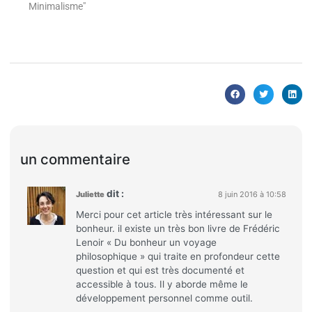
sur le bouton "Youtube"
Minimalisme"
rouge ci-dessous pour
vous abonner à la
chaîne et être prévenu
gratuitement quand une
vidéo géniale est publiée
:) :…
un commentaire
dit :
Juliette
8 juin 2016 à 10:58
Merci pour cet article très intéressant sur le
bonheur. il existe un très bon livre de Frédéric
Lenoir « Du bonheur un voyage
philosophique » qui traite en profondeur cette
question et qui est très documenté et
accessible à tous. Il y aborde même le
développement personnel comme outil.