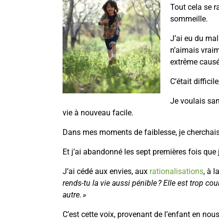
Tout cela se r
sommeille.
J’ai eu du ma
n’aimais vraim
extrême causée
C’était diffici
Je voulais san
vie à nouveau facile.
Dans mes moments de faiblesse, je cherchai
Et j’ai abandonné les sept premières fois que j
J’ai cédé aux envies, aux
rationalisations
, à l
rends-tu la vie aussi pénible ? Elle est trop co
autre. »
C’est cette voix, provenant de l’enfant en no