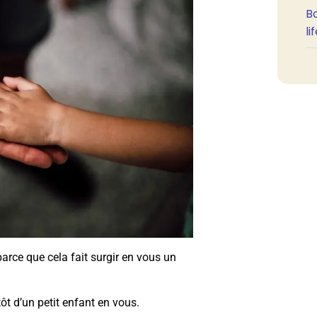
B
li
 parce que cela fait surgir en vous un
tôt d’un petit enfant en vous.