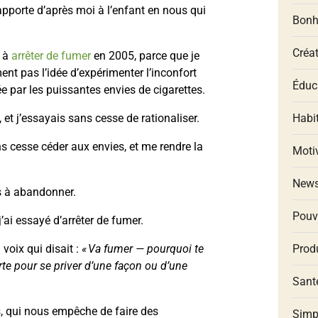
apporte d’après moi à l’enfant en nous qui
Bonh
Créat
l à
arrêter de fumer
en 2005, parce que je
ent pas l’idée d’expérimenter l’inconfort
Éduca
 par les puissantes envies de cigarettes.
le, et j’essayais sans cesse de rationaliser.
Habit
s cesse céder aux envies, et me rendre la
Moti
New
s à abandonner.
Pouv
’ai essayé d’arrêter de fumer.
a voix qui disait :
« Va fumer — pourquoi te
Produ
urte pour se priver d’une façon ou d’une
Santé
us, qui nous empêche de faire des
Simp