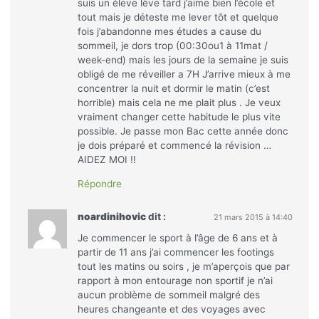
suis un éleve lève tard j’aime bien l’école et
tout mais je déteste me lever tôt et quelque
fois j’abandonne mes études a cause du
sommeil, je dors trop (00:30ou1 à 11mat /
week-end) mais les jours de la semaine je suis
obligé de me réveiller a 7H J’arrive mieux à me
concentrer la nuit et dormir le matin (c’est
horrible) mais cela ne me plait plus . Je veux
vraiment changer cette habitude le plus vite
possible. Je passe mon Bac cette année donc
je dois préparé et commencé la révision …
AIDEZ MOI !!
Répondre
noardinihovic
dit :
21 mars 2015 à 14:40
Je commencer le sport à l’âge de 6 ans et à
partir de 11 ans j’ai commencer les footings
tout les matins ou soirs , je m’aperçois que par
rapport à mon entourage non sportif je n’ai
aucun problème de sommeil malgré des
heures changeante et des voyages avec