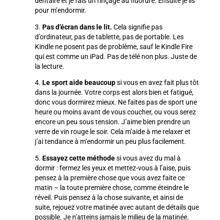
dentaire et je fais un rinçage au fluorure. Ensuite je lis
pour m’endormir.
3.
Pas d’écran dans le lit.
Cela signifie pas
d’ordinateur, pas de tablette, pas de portable. Les
Kindle ne posent pas de problème, sauf le Kindle Fire
qui est comme un iPad. Pas de télé non plus. Juste de
la lecture.
4.
Le sport aide beaucoup
si vous en avez fait plus tôt
dans la journée. Votre corps est alors bien et fatigué,
donc vous dormirez mieux. Ne faites pas de sport une
heure ou moins avant de vous coucher, ou vous serez
encore un peu sous tension. J’aime bien prendre un
verre de vin rouge le soir. Cela m’aide à me relaxer et
j’ai tendance à m’endormir un peu plus facilement.
5.
Essayez cette méthode
si vous avez du mal à
dormir : fermez les yeux et mettez-vous à l’aise, puis
pensez à la première chose que vous avez faite ce
matin – la toute première chose, comme éteindre le
réveil. Puis pensez à la chose suivante, et ainsi de
suite, rejouez votre matinée avec autant de détails que
possible. Je n’atteins jamais le milieu de la matinée.